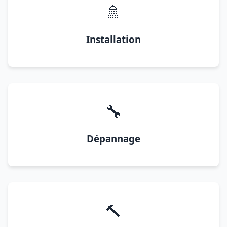
🚿
Installation
🔧
Dépannage
🔨