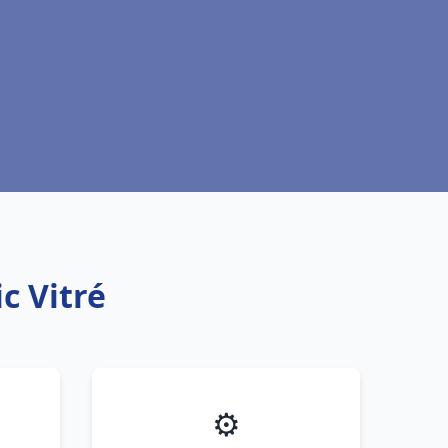
c Vitré
⚙️