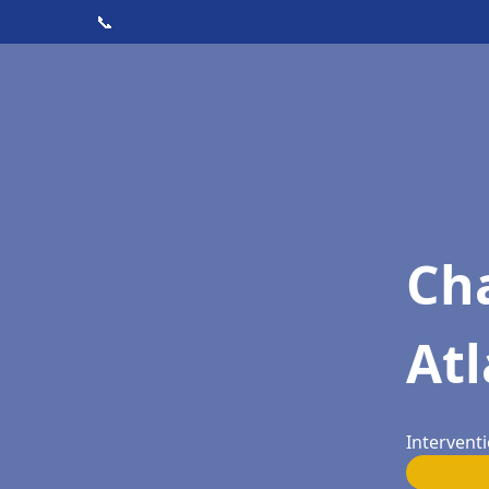
📞
Cha
Atl
Intervent