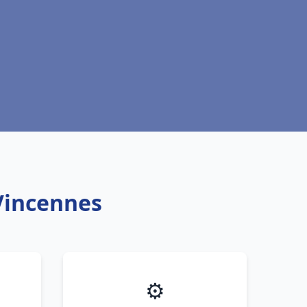
 Vincennes
⚙️