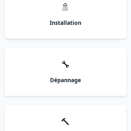
🚿
Installation
🔧
Dépannage
🔨