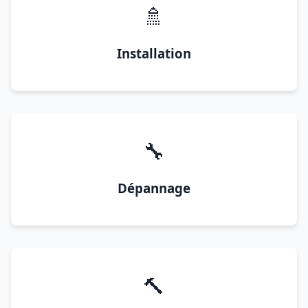
🚿
Installation
🔧
Dépannage
🔨