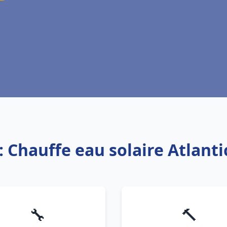
: Chauffe eau solaire Atlantic
🔧
🔨