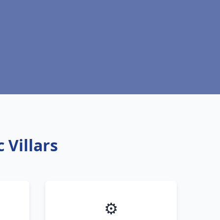
 Villars
⚙️