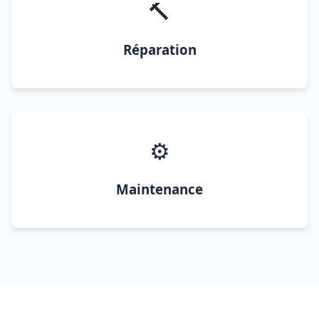
🔨
Réparation
⚙️
Maintenance