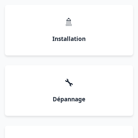
🚿
Installation
🔧
Dépannage