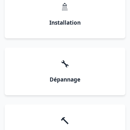
🚿
Installation
🔧
Dépannage
🔨