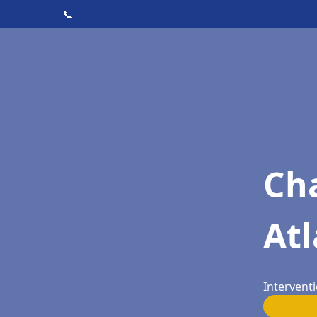
📞
Cha
Atl
Interventi