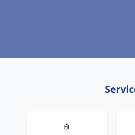
Servic
🚿