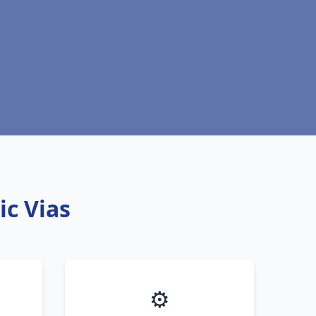
ic Vias
⚙️