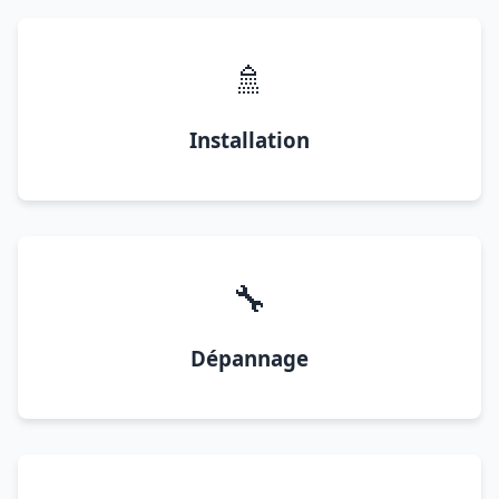
🚿
Installation
🔧
Dépannage