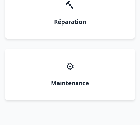
🔨
Réparation
⚙️
Maintenance