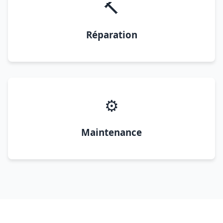
🔨
Réparation
⚙️
Maintenance