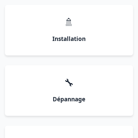
🚿
Installation
🔧
Dépannage