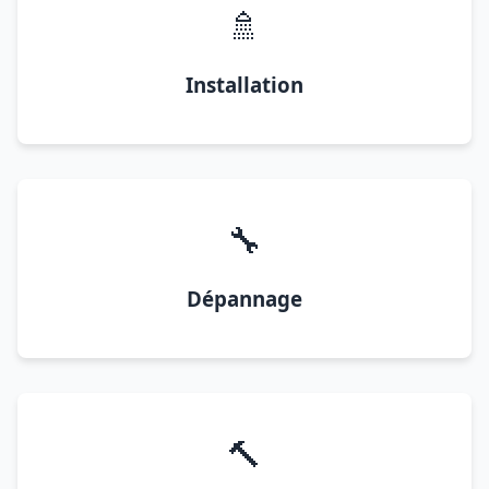
🚿
Installation
🔧
Dépannage
🔨