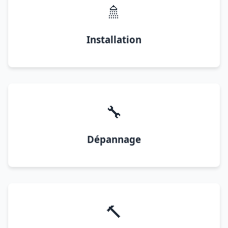
🚿
Installation
🔧
Dépannage
🔨