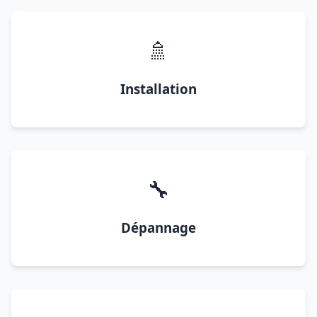
🚿
Installation
🔧
Dépannage