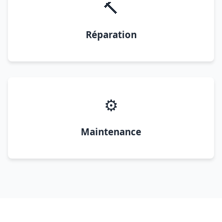
🔨
Réparation
⚙️
Maintenance