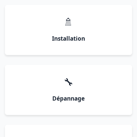
🚿
Installation
🔧
Dépannage