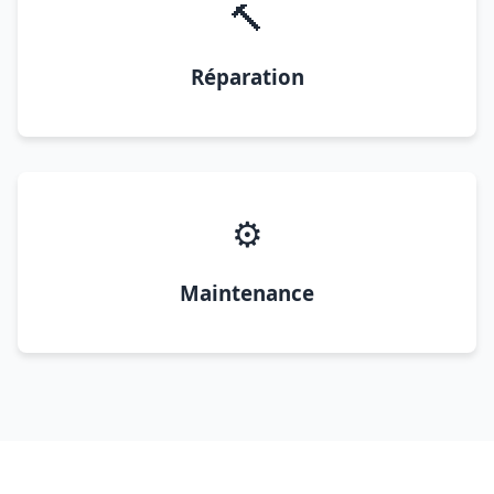
🔨
Réparation
⚙️
Maintenance