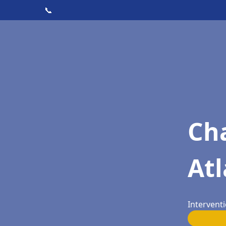
📞
Cha
Atl
Intervent