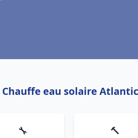
: Chauffe eau solaire Atlanti
🔧
🔨