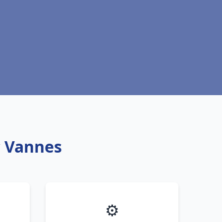
c Vannes
⚙️