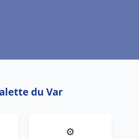
Valette du Var
⚙️