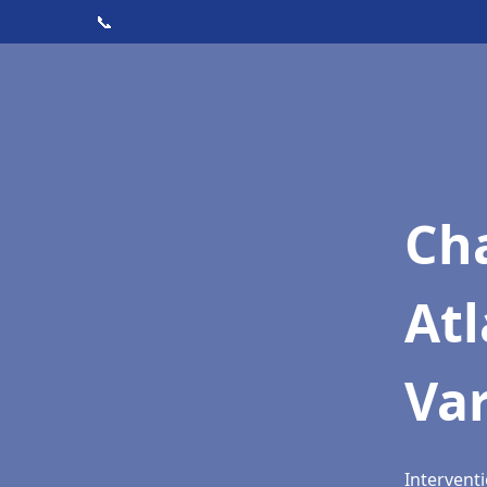
📞
Cha
Atl
Va
Interventi