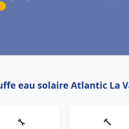
ffe eau solaire Atlantic La 
🔧
🔨