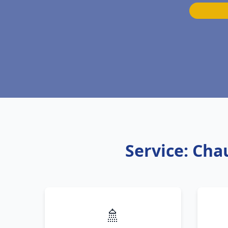
Service: Chau
🚿