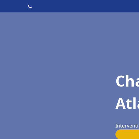
📞
Cha
Atl
Intervent