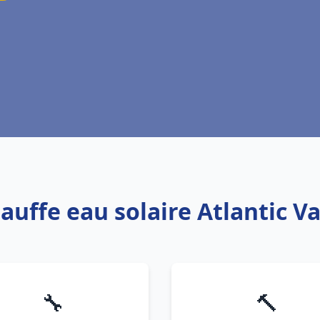
hauffe eau solaire Atlantic V
🔧
🔨