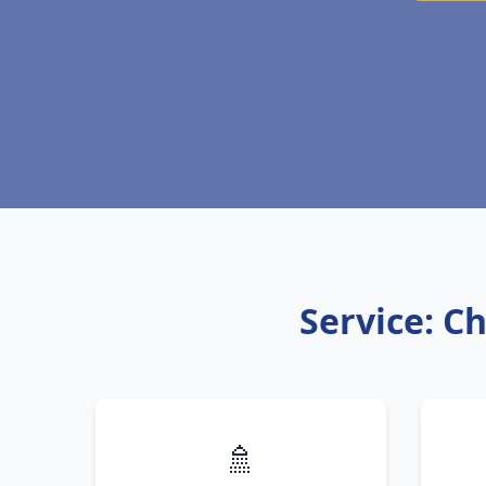
Service: C
🚿