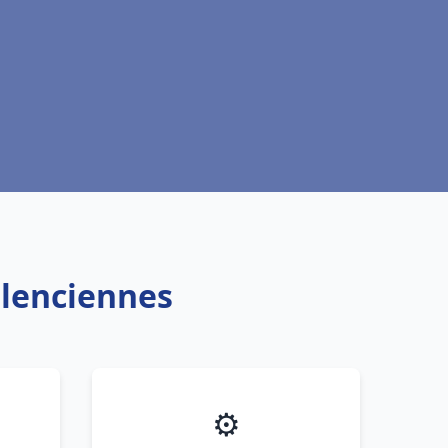
alenciennes
⚙️