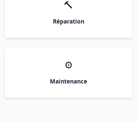
🔨
Réparation
⚙️
Maintenance