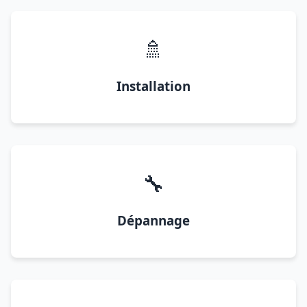
🚿
Installation
🔧
Dépannage