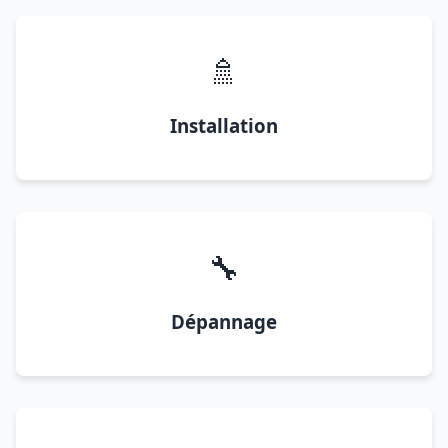
🚿
Installation
🔧
Dépannage