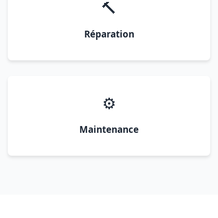
🔨
Réparation
⚙️
Maintenance