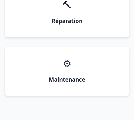
🔨
Réparation
⚙️
Maintenance