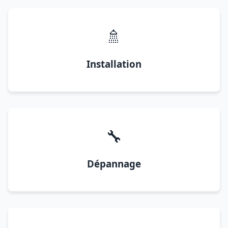
🚿
Installation
🔧
Dépannage