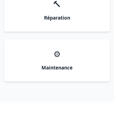
🔨
Réparation
⚙️
Maintenance