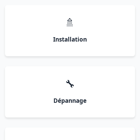
🚿
Installation
🔧
Dépannage