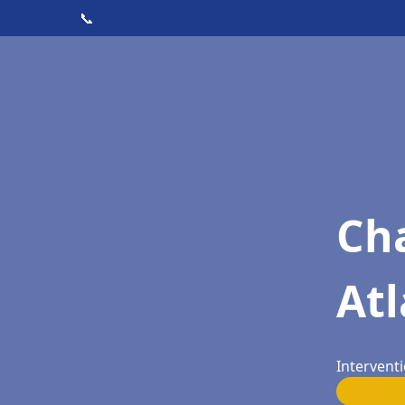
📞
Cha
Atl
Interventi