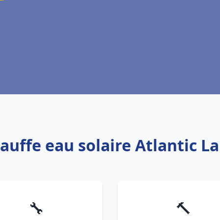
auffe eau solaire Atlantic L
🔧
🔨