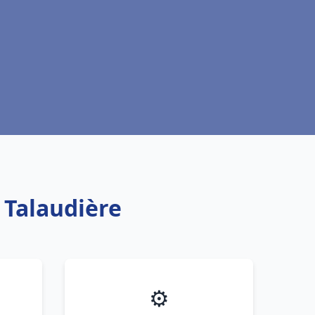
a Talaudière
⚙️