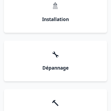
🚿
Installation
🔧
Dépannage
🔨