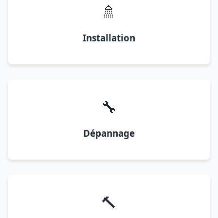
🚿
Installation
🔧
Dépannage
🔨