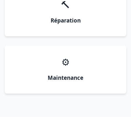
🔨
Réparation
⚙️
Maintenance