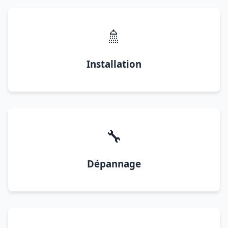
🚿
Installation
🔧
Dépannage