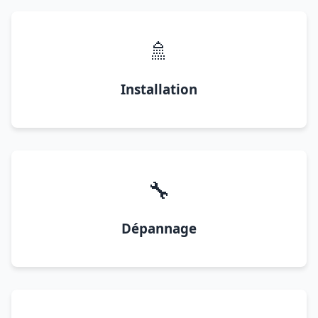
🚿
Installation
🔧
Dépannage