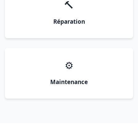
🔨
Réparation
⚙️
Maintenance