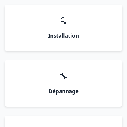
🚿
Installation
🔧
Dépannage