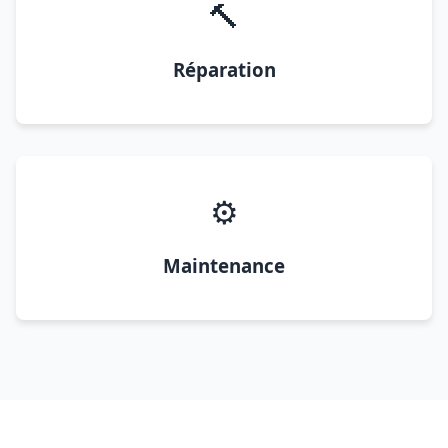
🔨
Réparation
⚙️
Maintenance