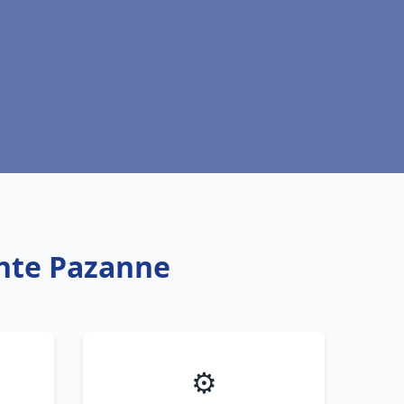
inte Pazanne
⚙️