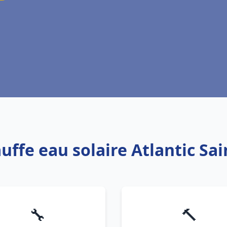
auffe eau solaire Atlantic Sa
🔧
🔨