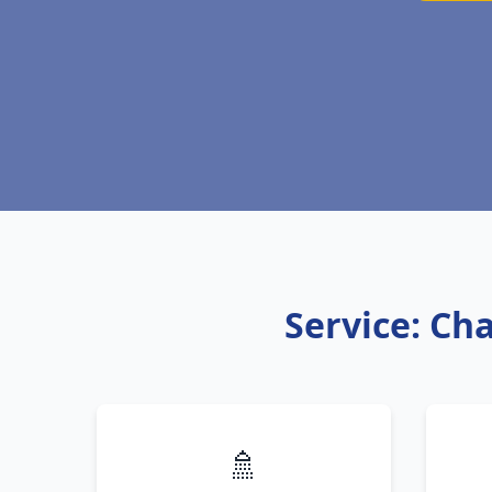
Service: Ch
🚿