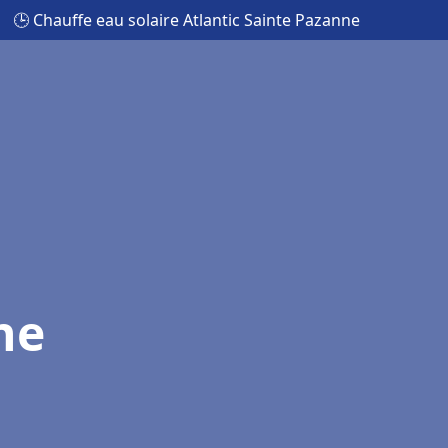
🕒 Chauffe eau solaire Atlantic Sainte Pazanne
ne