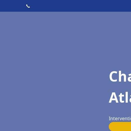
📞
Cha
Atl
Intervent