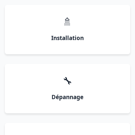
🚿
Installation
🔧
Dépannage