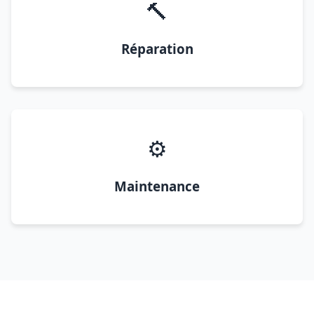
🔨
Réparation
⚙️
Maintenance