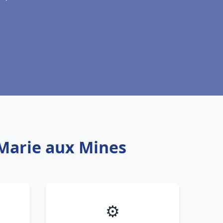
 Marie aux Mines
⚙️