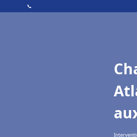
📞
Cha
Atl
au
Intervent