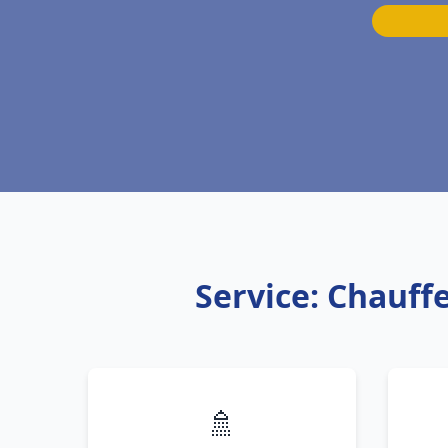
Service: Chauff
🚿