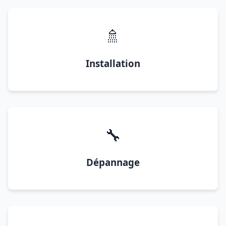
🚿
Installation
🔧
Dépannage