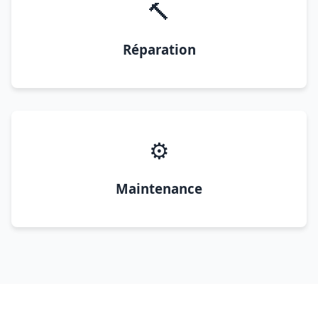
🔨
Réparation
⚙️
Maintenance