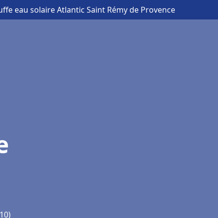
uffe eau solaire Atlantic Saint Rémy de Provence
e
10)