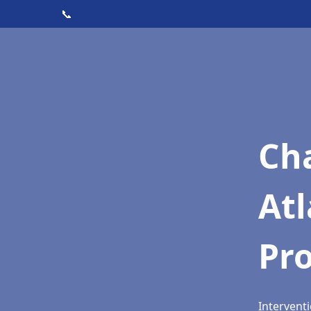
📞
Cha
Atl
Pr
Intervent