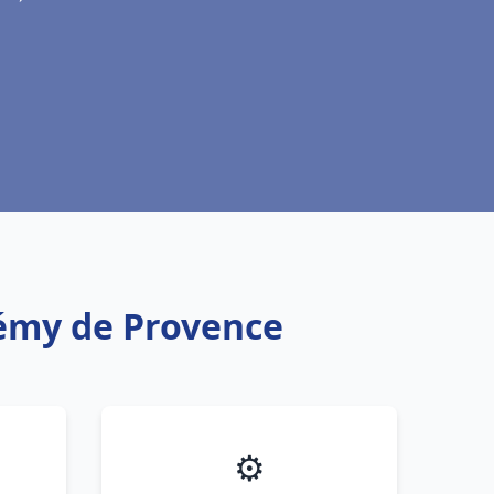
 Rémy de Provence
⚙️