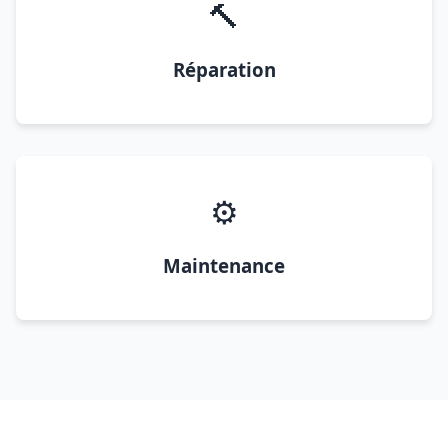
🔨
Réparation
⚙️
Maintenance