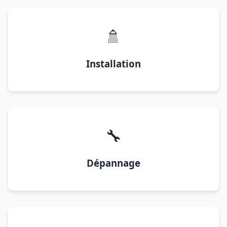
🚿
Installation
🔧
Dépannage