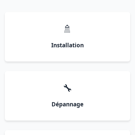
🚿
Installation
🔧
Dépannage