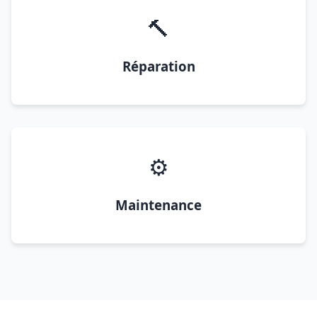
🔨
Réparation
⚙️
Maintenance