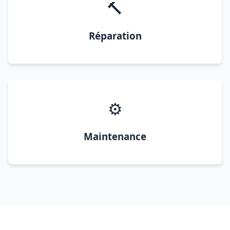
🔨
Réparation
⚙️
Maintenance