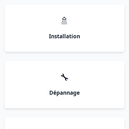
🚿
Installation
🔧
Dépannage