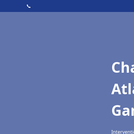
📞
Cha
Atl
Ga
Interventi