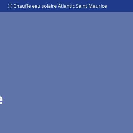
🕒 Chauffe eau solaire Atlantic Saint Maurice
e