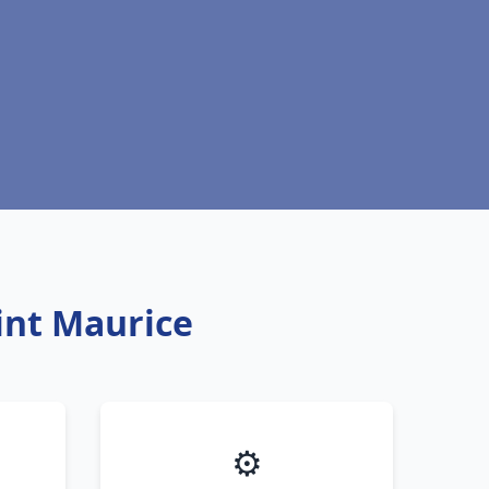
aint Maurice
⚙️