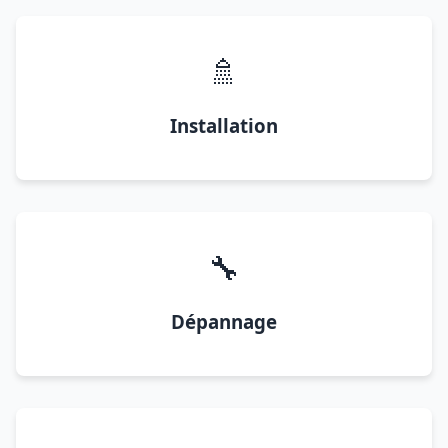
🚿
Installation
🔧
Dépannage