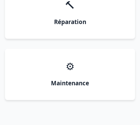
🔨
Réparation
⚙️
Maintenance