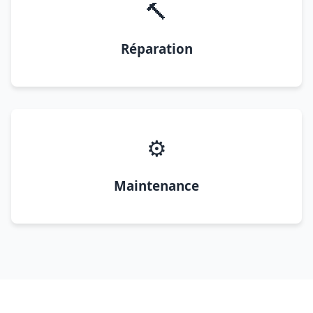
🔨
Réparation
⚙️
Maintenance