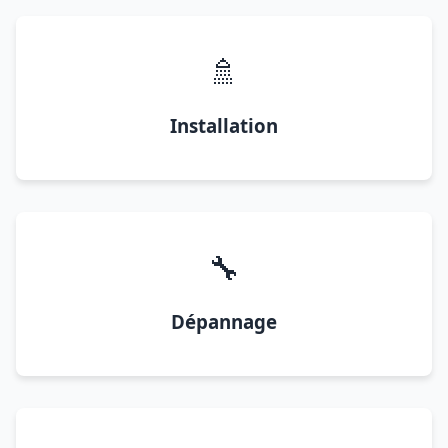
🚿
Installation
🔧
Dépannage