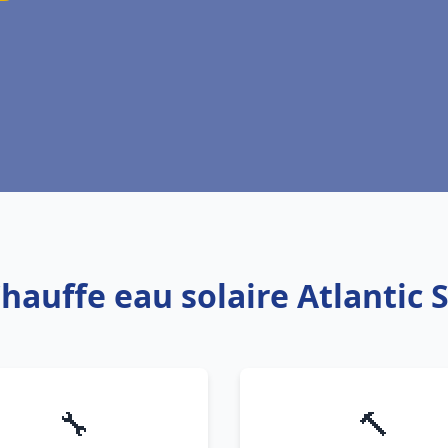
Chauffe eau solaire Atlantic 
🔧
🔨