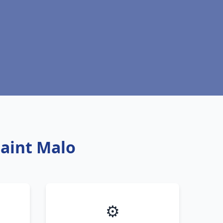
Saint Malo
⚙️