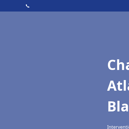
📞
Cha
Atl
Bl
Interventi