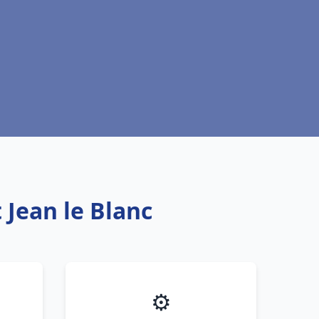
 Jean le Blanc
⚙️