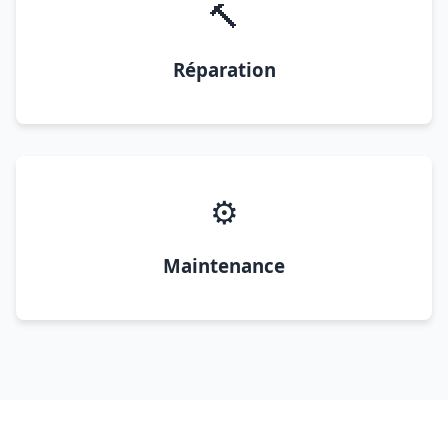
🔨
Réparation
⚙️
Maintenance