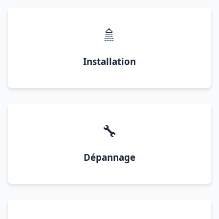
🚿
Installation
🔧
Dépannage