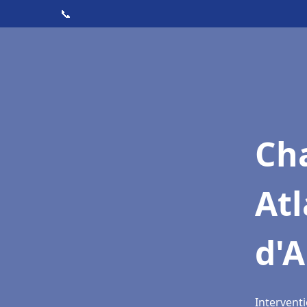
📞
Cha
Atl
d'
Interventi