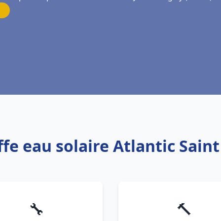
fe eau solaire Atlantic Sain
🔧
🔨