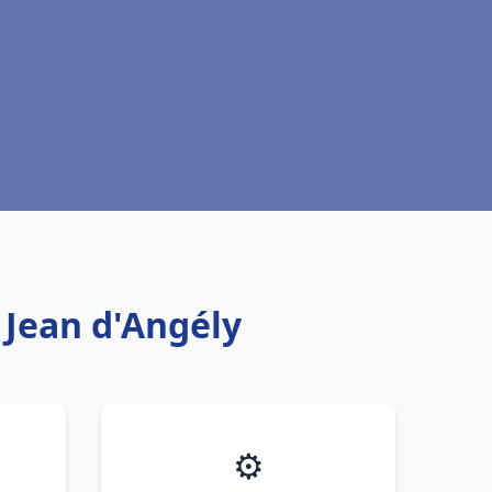
t Jean d'Angély
⚙️