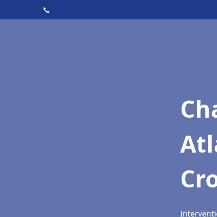
📞
Cha
Atl
Cro
Interventi