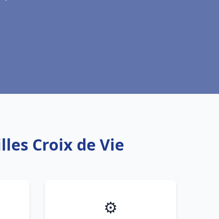
lles Croix de Vie
⚙️