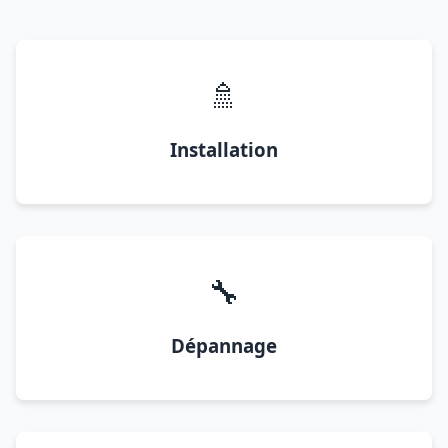
🚿
Installation
🔧
Dépannage