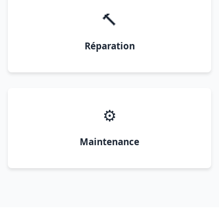
🔨
Réparation
⚙️
Maintenance