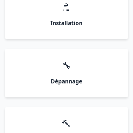
🚿
Installation
🔧
Dépannage
🔨