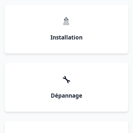
🚿
Installation
🔧
Dépannage