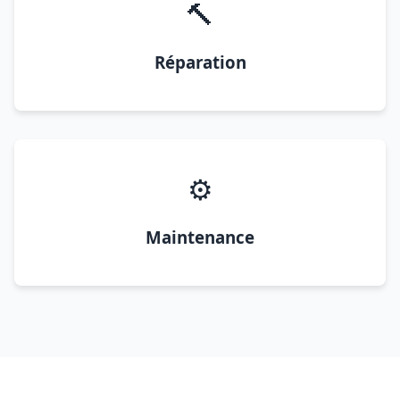
🔨
Réparation
⚙️
Maintenance