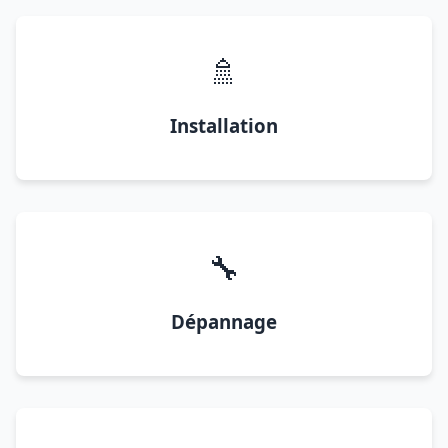
🚿
Installation
🔧
Dépannage