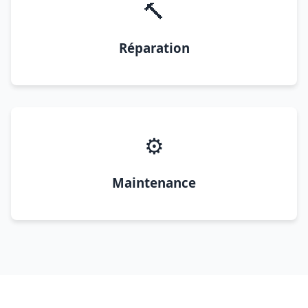
🔨
Réparation
⚙️
Maintenance