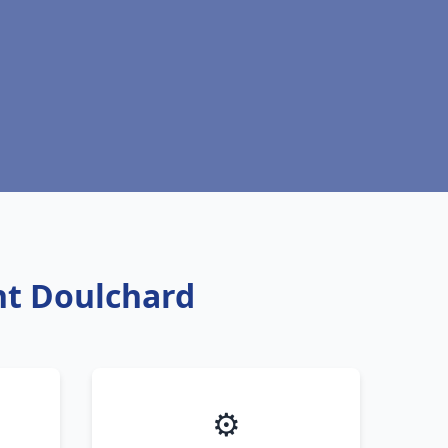
int Doulchard
⚙️