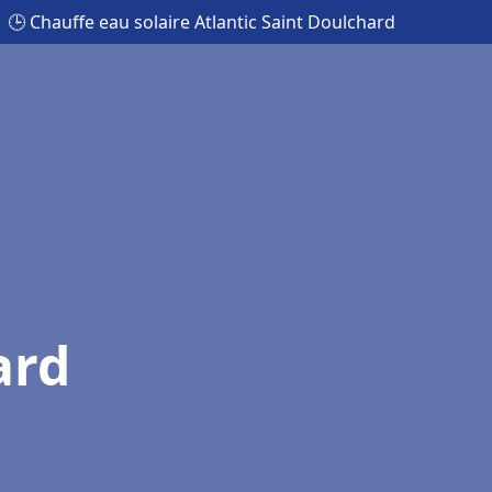
🕒 Chauffe eau solaire Atlantic Saint Doulchard
ard